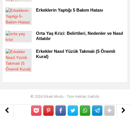
Erkeklerin Yaptığı 5 Bakım Hatası
Orta Yaş Krizi: Belirtileri, Nedenler ve Nasıl
Atlatılır
Erkekler Nasıl Yüzük Takmalı (5 Önemli
Kural)
© 2026 Erkek Modu - Tüm Hakları Sakldır.
Hakkımızda
EKIBIMIZ
İLETIŞIM
Gizlilik Politikası
Çerez Politikası
X
X
Erkek Kemerleri: Nedir, Çeşitleri ve
Erkekler İçin Günlük İş Gömlekleri