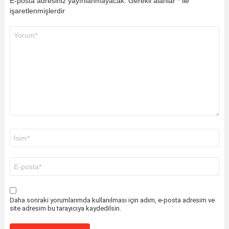
E-posta adresiniz yayınlanmayacak.
Gerekli alanlar
*
ile
işaretlenmişlerdir
Yorum
*
Ad
*
E-
posta
*
Daha sonraki yorumlarımda kullanılması için adım, e-posta adresim ve
site adresim bu tarayıcıya kaydedilsin.