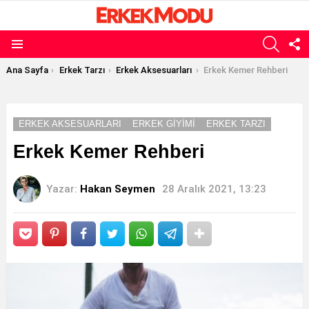
ARAMA
B
T
Menü
E
Buradasınız:
Ana Sayfa
Erkek Tarzı
Erkek Aksesuarları
Erkek Kemer Rehberi
ERKEK AKSESUARLARI
ERKEK GIYIMI
ERKEK TARZI
Erkek Kemer Rehberi
Yazar:
Hakan Seymen
28 Aralık 2021, 13:23