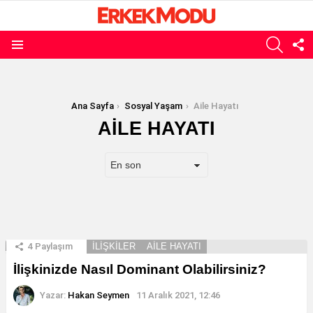
ARAMA
B
T
Menü
E
Buradasınız:
Ana Sayfa
Sosyal Yaşam
Aile Hayatı
AILE HAYATI
SON
4
Paylaşım
İLIŞKILER
AILE HAYATI
HABERLER
İlişkinizde Nasıl Dominant Olabilirsiniz?
Yazar:
Hakan Seymen
11 Aralık 2021, 12:46